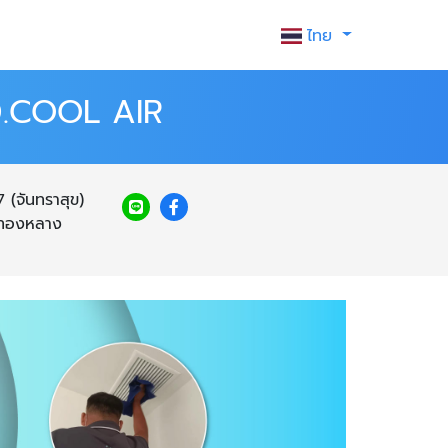
ไทย
- D.COOL AIR
(จันทราสุข)
งทองหลาง