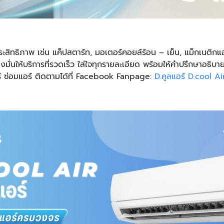
ประสิทธิภาพ เช่น แค็ปสตาร์ท, มอเตอร์คอยล์ร้อน – เย็น, แม็กเนติกแอ
ุ่งมั่นให้บริการที่รวดเร็ว ใส่ใจทุกรายละเอียด พร้อมให้คำปรึกษาอธิ
อร์ ซ่อมแอร์ ติดตามได้ที่ Facebook Fanpage:
D.คูลแอร์ D.cool Ai