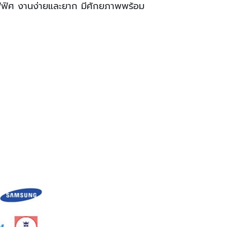
อฟฟิศ งานง่ายและยาก มีศักยภาพพร้อม