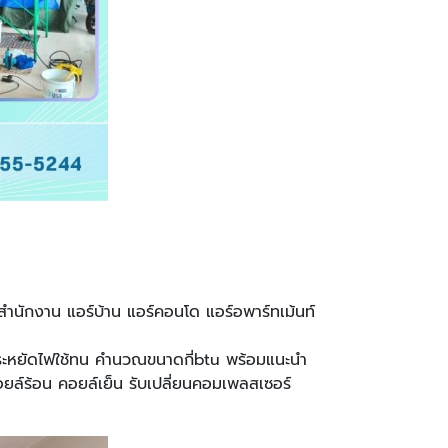
์สำนักงาน แอร์บ้าน แอร์คอนโด แอร์อพาร์ทเม้นท์
นประหยัดไฟใช้ทน คำนวณขนาดกี่btu พร้อมแนะนำ
คอยล์ร้อน คอยล์เย็น รับเปลี่ยนคอมเพลสเซอร์